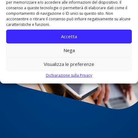
per memorizzare e/o accedere alle informazioni del dispositivo. Il
con l’obiettivo di offrire un servizio MSP completo: dalla gestione della
consenso a queste tecnologie ci permetterà di elaborare dati come il
comportamento di navigazione o ID unici su questo sito. Non
rete alla cybersecurity, con un unico referente.
acconsentire o ritirare il consenso può influire negativamente su alcune
caratteristiche e funzioni.
Accetta
SCOPRI CHI SIAMO
Nega
Visualizza le preferenze
Dichiarazione sulla Privacy