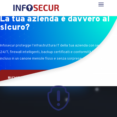
La tua azienda è davvero al
sicuro?
Infosecur protegge l’infrastruttura IT della tua azienda con servizi gestiti
24/7, firewall intelligenti, backup certificati e conformità NIS2 — tutto
incluso in un canone mensile fisso e senza sorprese.
RICHIEDI UNA CONSULENZA GRATUITA
