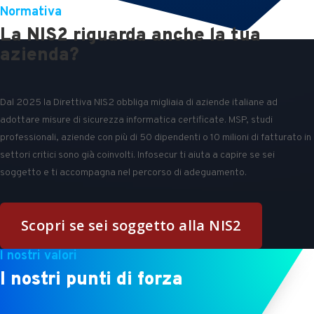
Normativa
La NIS2 riguarda anche la tua
azienda?
Dal 2025 la Direttiva NIS2 obbliga migliaia di aziende italiane ad
adottare misure di sicurezza informatica certificate. MSP, studi
professionali, aziende con più di 50 dipendenti o 10 milioni di fatturato in
settori critici sono già coinvolti. Infosecur ti aiuta a capire se sei
soggetto e ti accompagna nel percorso di adeguamento.
Scopri se sei soggetto alla NIS2
I nostri valori
I nostri punti di forza