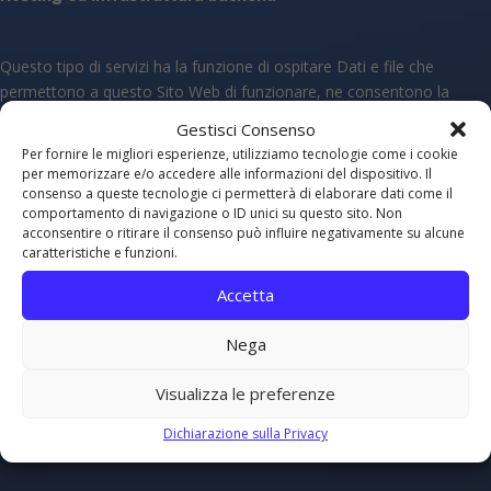
Questo tipo di servizi ha la funzione di ospitare Dati e file che
permettono a questo Sito Web di funzionare, ne consentono la
distribuzione e mettono a disposizione un’infrastruttura pronta
Gestisci Consenso
all’uso per erogare specifiche funzionalità di questo Sito Web.
Per fornire le migliori esperienze, utilizziamo tecnologie come i cookie
per memorizzare e/o accedere alle informazioni del dispositivo. Il
consenso a queste tecnologie ci permetterà di elaborare dati come il
Alcuni di questi servizi funzionano attraverso server dislocati
comportamento di navigazione o ID unici su questo sito. Non
acconsentire o ritirare il consenso può influire negativamente su alcune
geograficamente in luoghi differenti, rendendo difficile la
caratteristiche e funzioni.
determinazione del luogo esatto in cui vengono conservati i Dati
Personali.
Accetta
Nega
IPKOM S.r.l.
Visualizza le preferenze
Luogo del trattamento: Italia – Privacy Policy.
Dichiarazione sulla Privacy